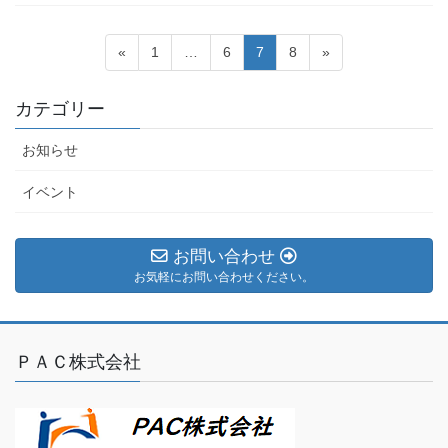
投
固
固
固
固
«
1
…
6
7
8
»
稿
定
定
定
定
ペ
ペ
ペ
ペ
の
カテゴリー
ー
ー
ー
ー
ペ
ジ
ジ
ジ
ジ
お知らせ
ー
ジ
イベント
送
り
お問い合わせ
お気軽にお問い合わせください。
ＰＡＣ株式会社