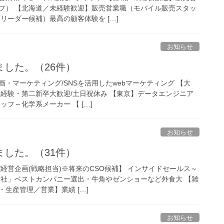
フ） 【北海道／未経験歓迎】販売営業職（モバイル販売スタッ
リーダー候補）最高の顧客体験を […]
お知らせ
した。（26件）
・マーケティング/SNSを活用したwebマーケティング 【大
未経験・第二新卒大歓迎/土日祝休み 【東京】データエンジニア
ッフ～化学系メーカー 【 […]
お知らせ
した。（31件）
経営企画(戦略担当)※将来のCSO候補】 インサイドセールス～
る会社」ベストカンパニー選出・牛角やゼンショーなど外食大 【雑
生産管理／営業】業績 […]
お知らせ