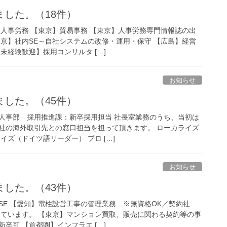
した。（18件）
】人事労務 【東京】貿易事務 【東京】人事労務専門情報誌の出
東京】社内SE～自社システムの改修・運用・保守 【広島】経営
未経験歓迎】採用コンサルタ […]
お知らせ
した。（45件）
人事部 採用推進課：新卒採用担当 社長室業務のうち、当初は
社の海外取引先との窓口担当を担って頂きます。 ローカライズ
イズ（ドイツ語リーダー） プロ […]
お知らせ
した。（43件）
SE 【愛知】電柱設営工事の管理業務 ※無資格OK／契約社
躍しています。 【東京】マンション買取、販売に関わる契約等の事
卒可 【首都圏】インフラエ […]