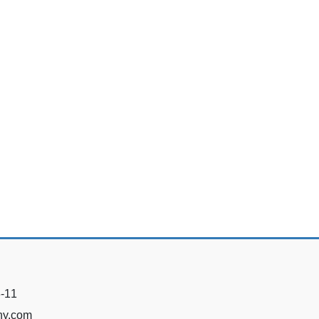
11
ny.com