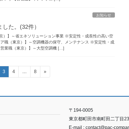
お知らせ
した。(32件）
京）】～省エネソリューション事業 ※安定性・成長性の高い空
ニア職（東京）】～空調機器の保守、メンテナンス ※安定性・成
営業職（東京）】～大型空調機 […]
固
固
固
3
4
…
8
»
定
定
定
ペ
ペ
ペ
ー
ー
ー
ジ
ジ
ジ
〒194-0005
東京都町田市南町田二丁目23-
E-mail : contact@pac-compa