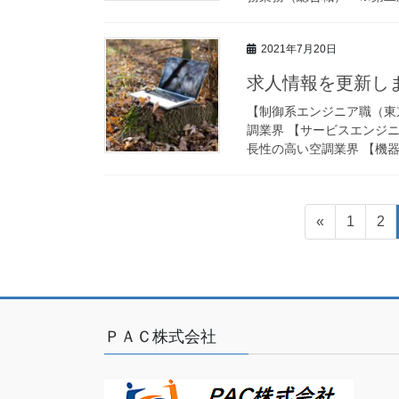
2021年7月20日
求人情報を更新しま
【制御系エンジニア職（東
調業界 【サービスエンジ
長性の高い空調業界 【機器
投
固
固
«
1
2
稿
定
定
ペ
ペ
の
ー
ー
ペ
ジ
ジ
ー
ＰＡＣ株式会社
ジ
送