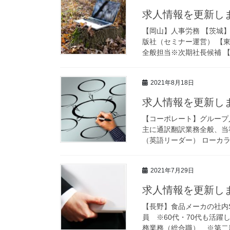
求人情報を更新しま
【岡山】人事労務 【茨城
版社（セミナー運営） 【
全般担当※次期社長候補 【
2021年8月18日
求人情報を更新しま
【コーポレート】グループ
主に通訳翻訳業務全般、当
（英語リーダー） ローカラ
2021年7月29日
求人情報を更新しま
【長野】食品メーカの社内
員 ※60代・70代も活
務業務（総合職） ※第二新