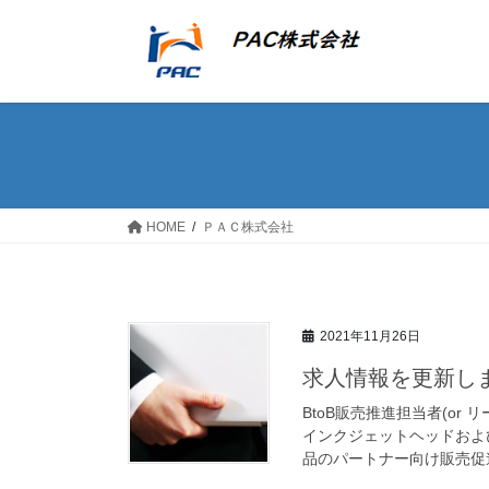
コ
ナ
ン
ビ
テ
ゲ
ン
ー
ツ
シ
へ
ョ
ス
ン
キ
に
ッ
移
HOME
ＰＡＣ株式会社
プ
動
2021年11月26日
求人情報を更新しま
BtoB販売推進担当者(o
インクジェットヘッドおよ
品のパートナー向け販売促進