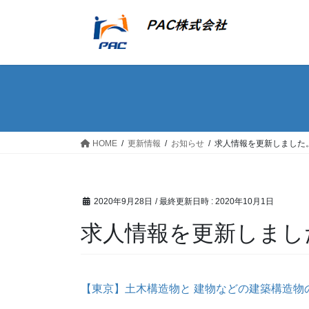
コ
ナ
ン
ビ
テ
ゲ
ン
ー
ツ
シ
へ
ョ
ス
ン
キ
に
ッ
移
HOME
更新情報
お知らせ
求人情報を更新しました
プ
動
2020年9月28日
/ 最終更新日時 :
2020年10月1日
求人情報を更新しまし
【東京】土木構造物と 建物などの建築構造物