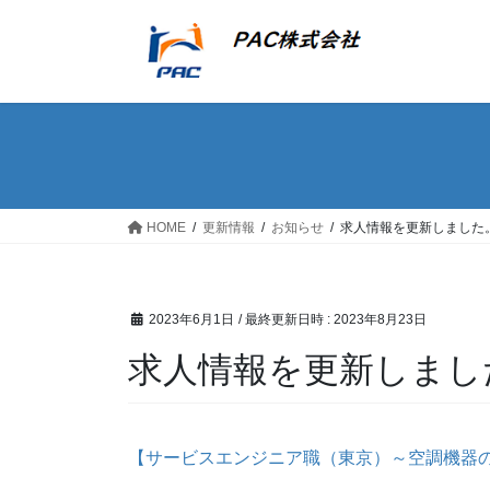
コ
ナ
ン
ビ
テ
ゲ
ン
ー
ツ
シ
へ
ョ
ス
ン
キ
に
ッ
移
HOME
更新情報
お知らせ
求人情報を更新しました
プ
動
2023年6月1日
/ 最終更新日時 :
2023年8月23日
求人情報を更新しまし
【サービスエンジニア職（東京）～空調機器